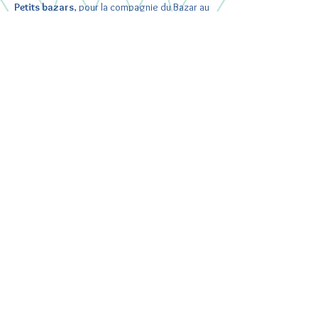
Petits bazars
, pour la compagnie du Bazar au
Terminus
Un monde enchanté
, spectacle autour de la
magie de Noël
Polyphonies en maternité
, projet Culture et
Santé de collectage de berceuses et chants
du monde auprès des familles (maternité de
Givors)
Polyphonies Pas à Pas
, dispositif
expérimental de résidence artistique et de
recherche autour du plurilinguisme dans l’Ain
(CCR d’Ambronay)
Ana Bela SOLO :
Mundo
, concert « accordéon-voix » de chants
d’ici et d’ailleurs