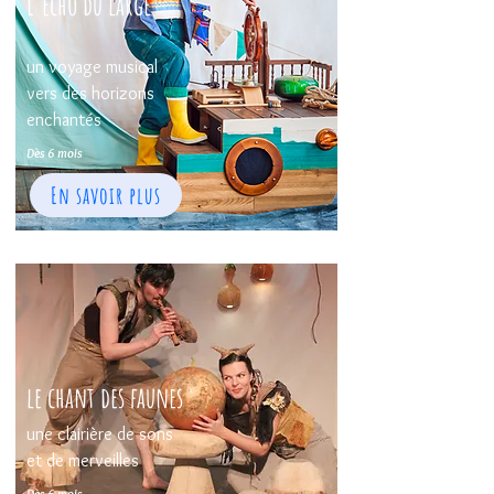
L'écho du large
un voyage musical
vers des horizons
enchantés
Dès 6 mois
En savoir plus
le chant des faunes
une clairière de sons
et de merveilles
Dès 6 mois