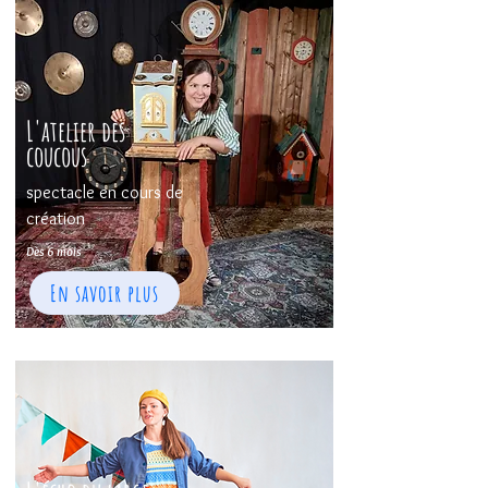
L'atelier des
coucous
spectacle en cours de
création
Dès 6 mois
En savoir plus