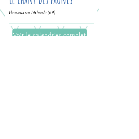
Fleurieux-sur-l'Arbresle (69)
Voir le calendrier complet
Graine de musique
des ateliers participatifs en lien avec les
spectacles
Dès 6 mois
En savoir plus